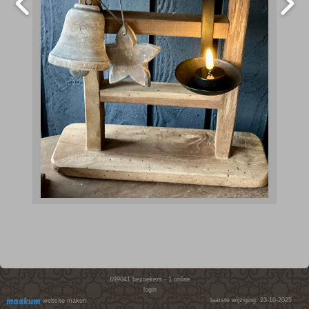
699041
bezoekers - 1 online
login
laatste wijziging: 23-10-2025
website maken