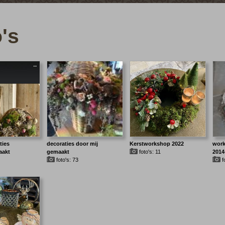
o's
ties
decoraties door mij
Kerstworkshop 2022
work
aakt
gemaakt
foto's: 11
2014
foto's: 73
f