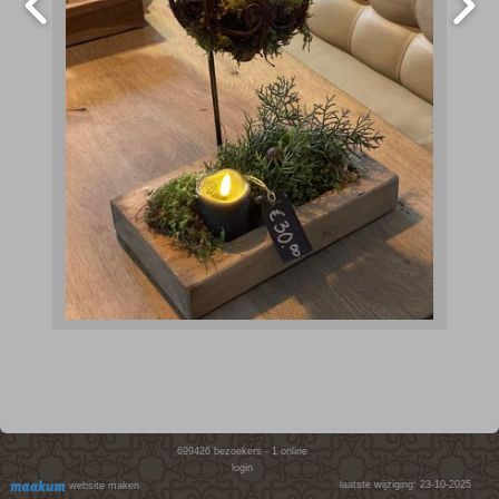
699426
bezoekers - 1 online
login
laatste wijziging: 23-10-2025
website maken